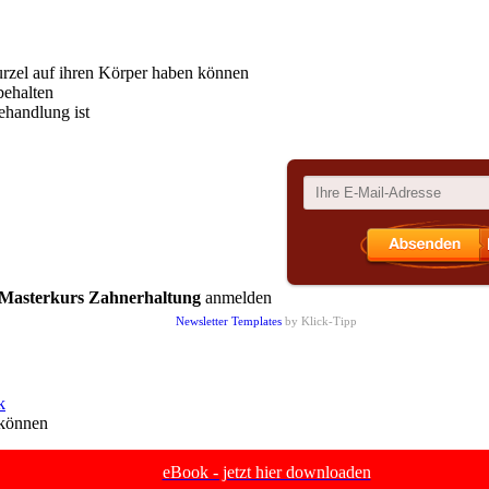
rzel auf ihren Körper haben können
behalten
ehandlung ist
Masterkurs Zahnerhaltung
anmelden
Newsletter Templates
by Klick-Tipp
k
 können
eBook - jetzt hier downloaden